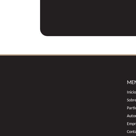
ME
Inicio
Sobr
Parti
Auton
Empr
Cont