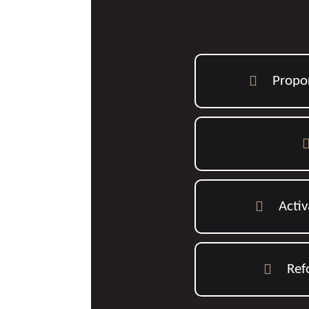

Propor

Activ

Ref