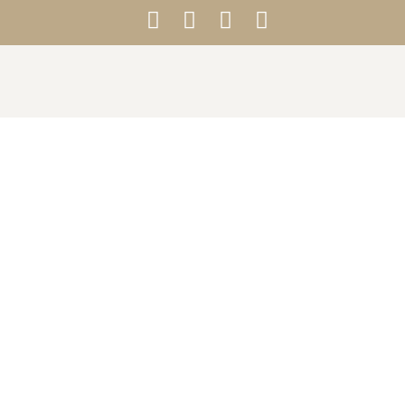



