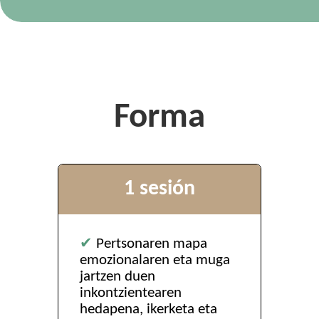
Forma
1 sesión
✔
Pertsonaren mapa
emozionalaren eta muga
jartzen duen
inkontzientearen
hedapena, ikerketa eta