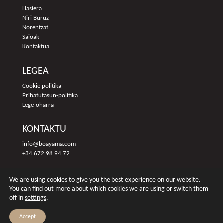
Hasiera
Niri Buruz
Norentzat
Saioak
Kontaktua
LEGEA
Cookie politika
Pribatutasun-politika
Lege-oharra
KONTAKTU
info@boayama.com
+34 672 98 94 72
We are using cookies to give you the best experience on our website.
You can find out more about which cookies we are using or switch them
off in
settings
.
Accept