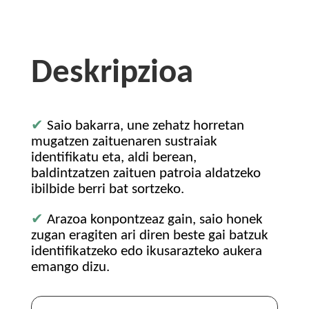
Deskripzioa
✔
Saio bakarra, une zehatz horretan
mugatzen zaituenaren sustraiak
identifikatu eta, aldi berean,
baldintzatzen zaituen patroia aldatzeko
ibilbide berri bat sortzeko.
✔
Arazoa konpontzeaz gain, saio honek
zugan eragiten ari diren beste gai batzuk
identifikatzeko edo ikusarazteko aukera
emango dizu.