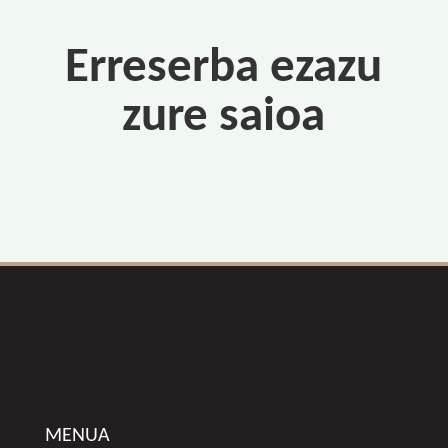
Erreserba ezazu
zure saioa
MENUA