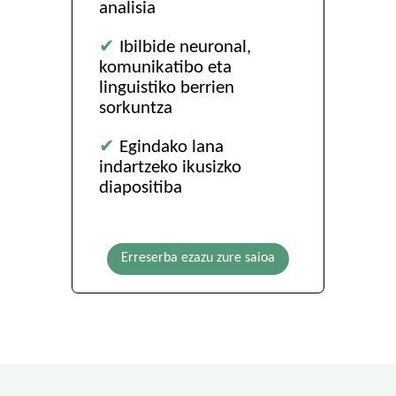
analisia
✔
Ibilbide neuronal,
komunikatibo eta
linguistiko berrien
sorkuntza
✔
Egindako lana
indartzeko ikusizko
diapositiba
Erreserba ezazu zure saioa