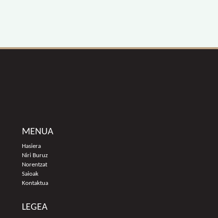
MENUA
Hasiera
Niri Buruz
Norentzat
Saioak
Kontaktua
LEGEA