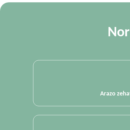
Nor
Arazo zeha