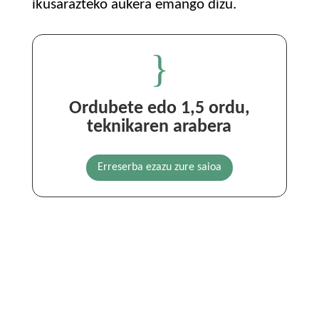
ikusarazteko aukera emango dizu.
}
Ordubete edo 1,5 ordu,
teknikaren arabera
Erreserba ezazu zure saioa