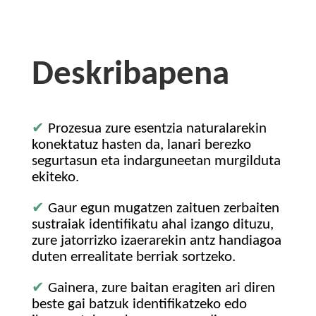
Deskribapena
✔
Prozesua zure esentzia naturalarekin
konektatuz hasten da, lanari berezko
segurtasun eta indarguneetan murgilduta
ekiteko.
✔
Gaur egun mugatzen zaituen zerbaiten
sustraiak identifikatu ahal izango dituzu,
zure jatorrizko izaerarekin antz handiagoa
duten errealitate berriak sortzeko.
✔
Gainera, zure baitan eragiten ari diren
beste gai batzuk identifikatzeko edo