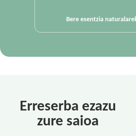
Bere esentzia naturalare
Erreserba ezazu
zure saioa