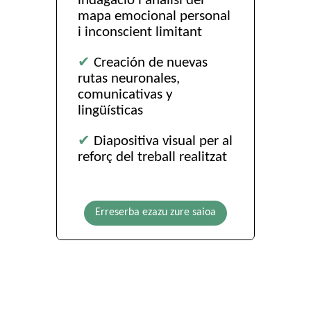
indagació i anàlisi del
mapa emocional personal
i inconscient limitant
✔
Creación de nuevas
rutas neuronales,
comunicativas y
lingüísticas
✔
Diapositiva visual per al
reforç del treball realitzat
Erreserba ezazu zure saioa