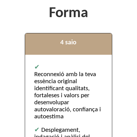
Forma
4 saio
✔
Reconnexió amb la teva
essència original
identificant qualitats,
fortaleses i valors per
desenvolupar
autovaloració, confiança i
autoestima
✔
Desplegament,