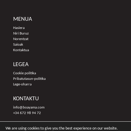
MENUA
Hasiera
Niri Buruz
Norentzat
Saioak
Kontaktua
LEGEA
Cookie politika
Pribatutasun-politika
Lege-oharra
KONTAKTU
info@boayama.com
+34 672 98 94 72
We are using cookies to give you the best experience on our website.