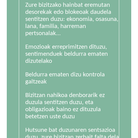
Zure bizitzako hainbat eremutan
desorekak edo blokeoak daudela
sentitzen duzu: ekonomia, osasuna,
lana, familia, harreman
pertsonalak…
Emozioak erreprimitzen dituzu,
sentimenduek beldurra ematen
dizutelako
Beldurra ematen dizu kontrola
galtzeak
Bizitzan nahikoa denborarik ez
duzula sentitzen duzu, eta
obligazioak baino ez dituzula
betetzen uste duzu
Hutsune bat duzunaren sentsazioa
duzu, zure bizitzan zerbait falta dela