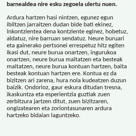
barnealdea nire esku zegoela ulertu nuen.
Ardura hartzen hasi nintzen, egunez egun
ibiltzen jarraitzen dudan bide bati ekinez,
inkontzientea dena kontziente eginez, hobetuz,
aldatuz, nire barruan sendatuz. Neure buruari
eta gainerako pertsonei errespetuz hitz egiten
ikasi dut, neure burua onartzen, ingurukoa
onartzen, neure burua maitatzen eta besteak
maitatzen, neure burua kontuan hartzen, baita
besteak kontuan hartzen ere. Kontua ez da
bizitzen ari zarena, hura nola kudeatzen duzun
baizik. Ondorioz, gaur eskura ditudan tresna,
ikaskuntza eta esperientzia guztiak zuen
zerbitzura jartzen ditut, zuen bizitzaren,
ongizatearen eta zoriontasunaren ardura
hartzeko bidaian laguntzeko.