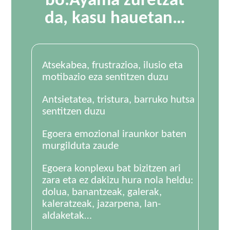
bô.Ayama zuretzat
da, kasu hauetan…
Atsekabea, frustrazioa, ilusio eta
motibazio eza sentitzen duzu
Antsietatea, tristura, barruko hutsa
sentitzen duzu
Egoera emozional iraunkor baten
murgilduta zaude
Egoera konplexu bat bizitzen ari
zara eta ez dakizu hura nola heldu:
dolua, banantzeak, galerak,
kaleratzeak, jazarpena, lan-
aldaketak…