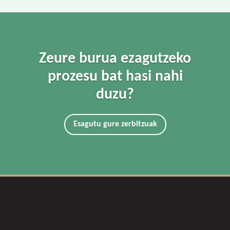
Zeure burua ezagutzeko
prozesu bat hasi nahi
duzu?
Esagutu gure zerbitzuak