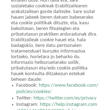
ematen dute. Hori dela eta, sare
sozialetako cookieak Erabiltzailearen
arakatzailean gorde daitezke. Sare sozial
hauen jabeek beren datuen babeserako
eta cookie politikak dituzte, eta, kasu
bakoitzean, beren fitxategien eta
pribatutasun praktiken arduradunak dira.
Erabiltzaileak cookie hauei eta, hala
badagokio, bere datu pertsonalen
tratamenduari buruzko informazioa
lortzeko, horietara jo beharko du.
Informazio helburuetarako soilik,
pribatutasun eta/edo cookie politika
hauek kontsulta ditzakezun estekak
behean daude:
Facebook:
https://www.facebook.com/
policies/cookies/
Twitter:
https://twitter.com/es/privacy
Instagram:
https://help.instagram.com