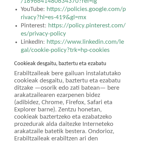
/1896641480634370?ref=ig
YouTube:
https://policies.google.com/p
rivacy?hl=es-419&gl=mx
Pinterest:
https://policy.pinterest.com/
es/privacy-policy
LinkedIn:
https://www.linkedin.com/le
gal/cookie-policy?trk=hp-cookies
Cookieak desgaitu, baztertu eta ezabatu
Erabiltzaileak bere gailuan instalatutako
cookieak desgaitu, baztertu eta ezabatu
ditzake —osorik edo zati batean— bere
arakatzailearen ezarpenen bidez
(adibidez, Chrome, Firefox, Safari eta
Explorer barne). Zentzu honetan,
cookieak baztertzeko eta ezabatzeko
prozedurak alda daitezke Interneteko
arakatzaile batetik bestera. Ondorioz,
Erabiltzaileak erabiltzen ari den