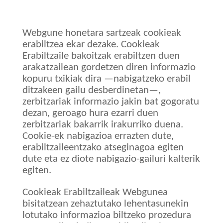
Webgune honetara sartzeak cookieak
erabiltzea ekar dezake. Cookieak
Erabiltzaile bakoitzak erabiltzen duen
arakatzailean gordetzen diren informazio
kopuru txikiak dira —nabigatzeko erabil
ditzakeen gailu desberdinetan—,
zerbitzariak informazio jakin bat gogoratu
dezan, geroago hura ezarri duen
zerbitzariak bakarrik irakurriko duena.
Cookie-ek nabigazioa errazten dute,
erabiltzaileentzako atseginagoa egiten
dute eta ez diote nabigazio-gailuri kalterik
egiten.
Cookieak Erabiltzaileak Webgunea
bisitatzean zehaztutako lehentasunekin
lotutako informazioa biltzeko prozedura