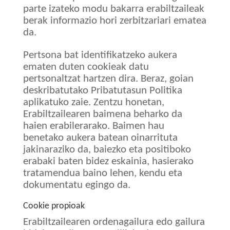
parte izateko modu bakarra erabiltzaileak
berak informazio hori zerbitzariari ematea
da.
Pertsona bat identifikatzeko aukera
ematen duten cookieak datu
pertsonaltzat hartzen dira. Beraz, goian
deskribatutako Pribatutasun Politika
aplikatuko zaie. Zentzu honetan,
Erabiltzailearen baimena beharko da
haien erabilerarako. Baimen hau
benetako aukera batean oinarrituta
jakinaraziko da, baiezko eta positiboko
erabaki baten bidez eskainia, hasierako
tratamendua baino lehen, kendu eta
dokumentatu egingo da.
Cookie propioak
Erabiltzailearen ordenagailura edo gailura