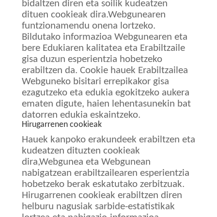
bidaltzen diren eta soilik kudeatzen
dituen cookieak dira.
Webgunearen
funtzionamendu onena lortzeko.
Bildutako informazioa Webgunearen eta
bere Edukiaren kalitatea eta Erabiltzaile
gisa duzun esperientzia hobetzeko
erabiltzen da. Cookie hauek Erabiltzailea
Webguneko bisitari errepikakor gisa
ezagutzeko eta edukia egokitzeko aukera
ematen digute, haien lehentasunekin bat
datorren edukia eskaintzeko.
Hirugarrenen cookieak
Hauek kanpoko erakundeek erabiltzen eta
kudeatzen dituzten cookieak
dira,
Webgunea eta Webgunean
nabigatzean erabiltzailearen esperientzia
hobetzeko berak eskatutako zerbitzuak.
Hirugarrenen cookieak erabiltzen diren
helburu nagusiak sarbide-estatistikak