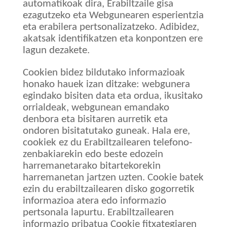
automatikoak dira, Erabiltzaile gisa
ezagutzeko eta Webgunearen esperientzia
eta erabilera pertsonalizatzeko. Adibidez,
akatsak identifikatzen eta konpontzen ere
lagun dezakete.
Cookien bidez bildutako informazioak
honako hauek izan ditzake: webgunera
egindako bisiten data eta ordua, ikusitako
orrialdeak, webgunean emandako
denbora eta bisitaren aurretik eta
ondoren bisitatutako guneak. Hala ere,
cookiek ez du Erabiltzailearen telefono-
zenbakiarekin edo beste edozein
harremanetarako bitartekorekin
harremanetan jartzen uzten. Cookie batek
ezin du erabiltzailearen disko gogorretik
informazioa atera edo informazio
pertsonala lapurtu. Erabiltzailearen
informazio pribatua Cookie fitxategiaren