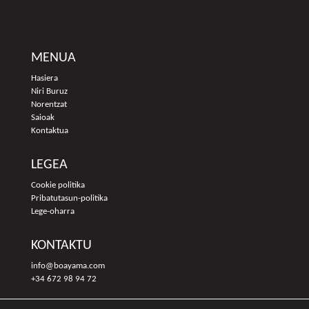
MENUA
Hasiera
Niri Buruz
Norentzat
Saioak
Kontaktua
LEGEA
Cookie politika
Pribatutasun-politika
Lege-oharra
KONTAKTU
info@boayama.com
+34 672 98 94 72