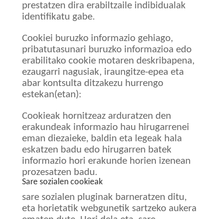
prestatzen dira erabiltzaile indibidualak
identifikatu gabe.
Cookiei buruzko informazio gehiago,
pribatutasunari buruzko informazioa edo
erabilitako cookie motaren deskribapena,
ezaugarri nagusiak, iraungitze-epea eta
abar kontsulta ditzakezu hurrengo
estekan(etan):
Cookieak hornitzeaz arduratzen den
erakundeak informazio hau hirugarrenei
eman diezaieke, baldin eta legeak hala
eskatzen badu edo hirugarren batek
informazio hori erakunde horien izenean
prozesatzen badu.
Sare sozialen cookieak
sare sozialen pluginak barneratzen ditu,
eta horietatik webgunetik sartzeko aukera