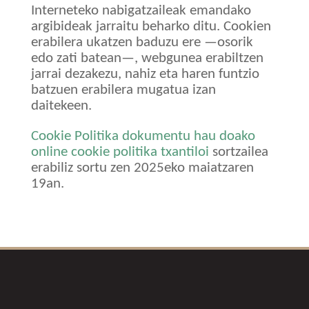
Interneteko nabigatzaileak emandako
argibideak jarraitu beharko ditu. Cookien
erabilera ukatzen baduzu ere —osorik
edo zati batean—, webgunea erabiltzen
jarrai dezakezu, nahiz eta haren funtzio
batzuen erabilera mugatua izan
daitekeen.
Cookie Politika dokumentu hau doako
online cookie politika txantiloi
sortzailea
erabiliz sortu zen 2025eko maiatzaren
19an.