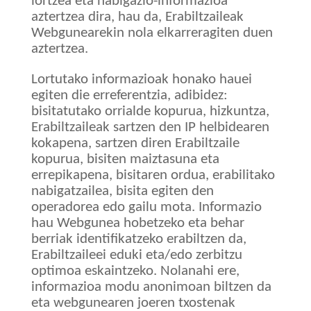
lortzea eta nabigazio-informazioa
aztertzea dira, hau da, Erabiltzaileak
Webgunearekin nola elkarreragiten duen
aztertzea.
Lortutako informazioak honako hauei
egiten die erreferentzia, adibidez:
bisitatutako orrialde kopurua, hizkuntza,
Erabiltzaileak sartzen den IP helbidearen
kokapena, sartzen diren Erabiltzaile
kopurua, bisiten maiztasuna eta
errepikapena, bisitaren ordua, erabilitako
nabigatzailea, bisita egiten den
operadorea edo gailu mota. Informazio
hau Webgunea hobetzeko eta behar
berriak identifikatzeko erabiltzen da,
Erabiltzaileei eduki eta/edo zerbitzu
optimoa eskaintzeko. Nolanahi ere,
informazioa modu anonimoan biltzen da
eta webgunearen joeren txostenak